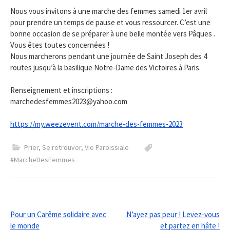
Nous vous invitons à une marche des femmes samedi 1er avril
pour prendre un temps de pause et vous ressourcer. C’est une
bonne occasion de se préparer à une belle montée vers Pâques .
Vous êtes toutes concernées !
Nous marcherons pendant une journée de Saint Joseph des 4
routes jusqu’à la basilique Notre-Dame des Victoires à Paris.
Renseignement et inscriptions :
marchedesfemmes2023@yahoo.com
https://my.weezevent.com/marche-des-femmes-2023
Prier
,
Se retrouver
,
Vie Paroissiale
#MarcheDesFemmes
Post
Pour un Carême solidaire avec
N’ayez pas peur ! Levez-vous
le monde
et partez en hâte !