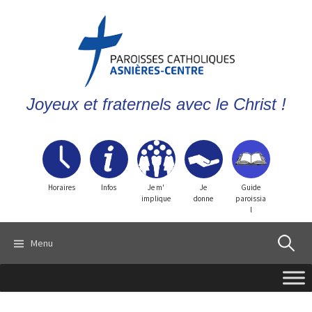
Joyeux et fraternels avec le Christ !
Horaires
Infos
Je m'
Je
Guide
implique
donne
paroissia
l
Recherch
Menu