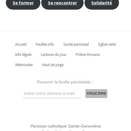
Se former
Se rencontrer
Solidarité
Accueil
Feuilles info
Guide paroissial
Eglise verte
Info légale
Lectures du jour
Prières Hozana
Webmaster
Haut de page
Recevoir la feuille paroissiale :
Paroisse catholique Sainte-Geneviève