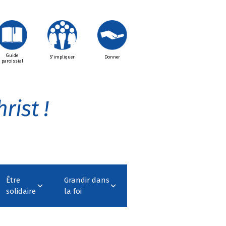
Guide
S'impliquer
Donner
paroissial
rist !
Être
Grandir dans
solidaire
la foi