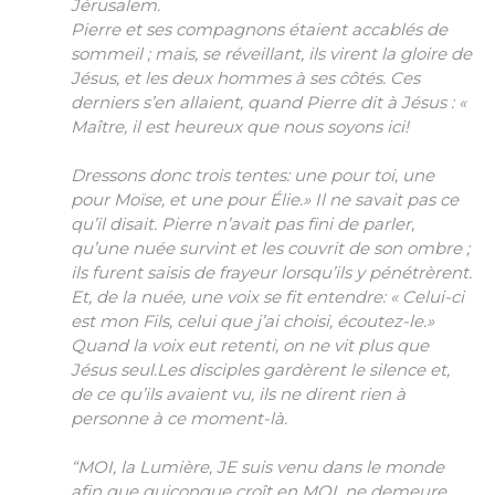
Jérusalem.
Pierre et ses compagnons étaient accablés de
sommeil ; mais, se réveillant, ils virent la gloire de
Jésus, et les deux hommes à ses côtés. Ces
derniers s’en allaient, quand Pierre dit à Jésus : «
Maître, il est heureux que nous soyons ici!
Dressons donc trois tentes: une pour toi, une
pour Moïse, et une pour Élie.» Il ne savait pas ce
qu’il disait. Pierre n’avait pas fini de parler,
qu’une nuée survint et les couvrit de son ombre ;
ils furent saisis de frayeur lorsqu’ils y pénétrèrent.
Et, de la nuée, une voix se fit entendre: « Celui-ci
est mon Fils, celui que j’ai choisi, écoutez-le.»
Quand la voix eut retenti, on ne vit plus que
Jésus seul.Les disciples gardèrent le silence et,
de ce qu’ils avaient vu, ils ne dirent rien à
personne à ce moment-là.
“MOI, la Lumière, JE suis venu dans le monde
afin que quiconque croît en MOI, ne demeure