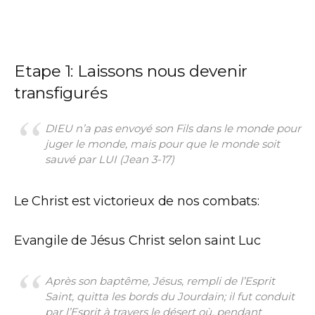
Etape 1: Laissons nous devenir
transfigurés
DIEU n’a pas envoyé son Fils dans le monde pour
juger le monde, mais pour que le monde soit
sauvé par LUI
(Jean 3-17)
Le Christ est victorieux de nos combats:
Evangile de Jésus Christ selon saint Luc
Après son baptême, Jésus, rempli de l’Esprit
Saint, quitta les bords du Jourdain; il fut conduit
par l’Esprit à travers le désert où, pendant