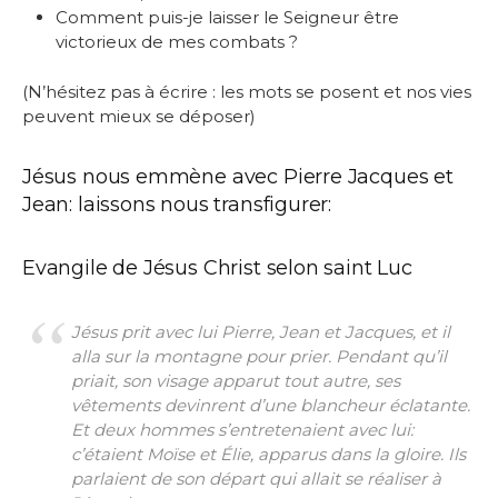
Comment puis-je laisser le Seigneur être
victorieux de mes combats ?
(N’hésitez pas à écrire : les mots se posent et nos vies
peuvent mieux se déposer)
Jésus nous emmène avec Pierre Jacques et
Jean: laissons nous transfigurer:
Evangile de Jésus Christ selon saint Luc
J
ésus prit avec lui Pierre, Jean et Jacques, et il
alla sur la montagne pour prier. Pendant qu’il
priait, son visage apparut tout autre, ses
vêtements devinrent d’une blancheur éclatante.
Et deux hommes s’entretenaient avec lui:
c’étaient Moïse et Élie, apparus dans la gloire. Ils
parlaient de son départ qui allait se réaliser à