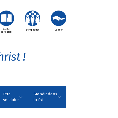
Guide
S'impliquer
Donner
paroissial
rist !
Être
Grandir dans
solidaire
la foi