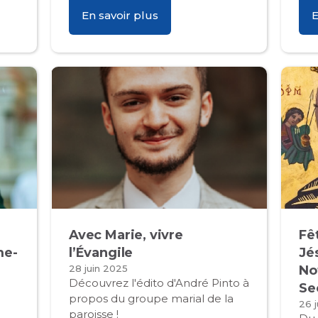
En savoir plus
E
Avec Marie, vivre
Fê
me-
l’Évangile
Jé
28 juin 2025
No
Découvrez l'édito d'André Pinto à
Se
propos du groupe marial de la
26 
paroisse !