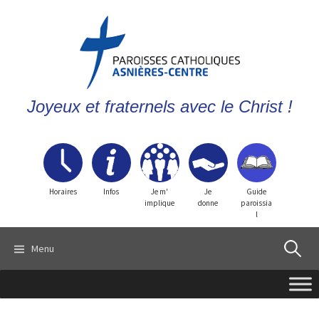
Joyeux et fraternels avec le Christ !
Horaires
Infos
Je m'
Je
Guide
implique
donne
paroissia
l
Recherch
Menu