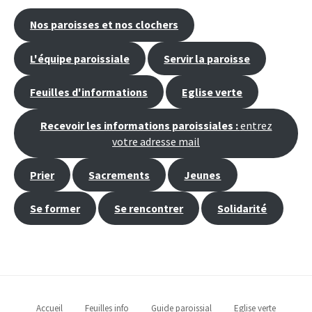
Nos paroisses et nos clochers
L'équipe paroissiale
Servir la paroisse
Feuilles d'informations
Eglise verte
Recevoir les informations paroissiales :
entrez
votre adresse mail
Prier
Sacrements
Jeunes
Se former
Se rencontrer
Solidarité
Accueil
Feuilles info
Guide paroissial
Eglise verte