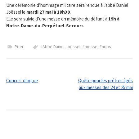
Une cérémonie d’hommage militaire sera rendue à l’abbé Daniel
Joëssel le
mardi 27 mai à 18h30
.
Elle sera suivie d’une messe en mémoire du défunt à
19h à
Notre-Dame-du-Perpétuel-Secours
.
Prier
#Abbé Daniel Joessel
,
#messe
,
#ndps
Post
Concert d’orgue
Quête pour les prêtres âgés
aux messes des 24 et 25 mai
navigation