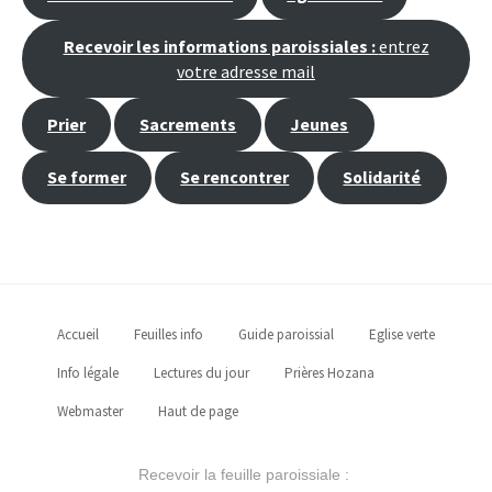
Recevoir les informations paroissiales :
entrez
votre adresse mail
Prier
Sacrements
Jeunes
Se former
Se rencontrer
Solidarité
Accueil
Feuilles info
Guide paroissial
Eglise verte
Info légale
Lectures du jour
Prières Hozana
Webmaster
Haut de page
Recevoir la feuille paroissiale :