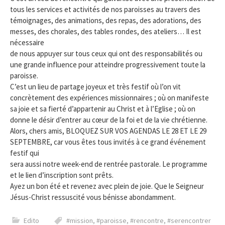
tous les services et activités de nos paroisses au travers des
témoignages, des animations, des repas, des adorations, des
messes, des chorales, des tables rondes, des ateliers… Il est
nécessaire
de nous appuyer sur tous ceux qui ont des responsabilités ou
une grande influence pour atteindre progressivement toute la
paroisse.
C’est un lieu de partage joyeux et très festif où l’on vit
concrètement des expériences missionnaires ; où on manifeste
sa joie et sa fierté d’appartenir au Christ et à l’Eglise ; où on
donne le désir d’entrer au cœur de la foi et de la vie chrétienne.
Alors, chers amis, BLOQUEZ SUR VOS AGENDAS LE 28 ET LE 29
SEPTEMBRE, car vous êtes tous invités à ce grand événement
festif qui
sera aussi notre week-end de rentrée pastorale. Le programme
et le lien d’inscription sont prêts.
Ayez un bon été et revenez avec plein de joie. Que le Seigneur
Jésus-Christ ressuscité vous bénisse abondamment.
Edito
#mission
,
#paroisse
,
#rencontre
,
#serencontrer