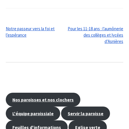
Post
Notre passeur vers la foi et
Pour les 11-18 ans : l’aumônerie
l’espérance
des collèges et lycées
navigation
d’Asnières
Nos paroisses et nos clochers
L'équipe paroissiale
Servir la paroisse
Feuilles d'informations
Eglise verte