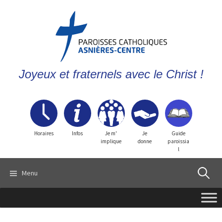
Joyeux et fraternels avec le Christ !
Horaires
Infos
Je m'
Je
Guide
implique
donne
paroissia
l
Recherch
Menu