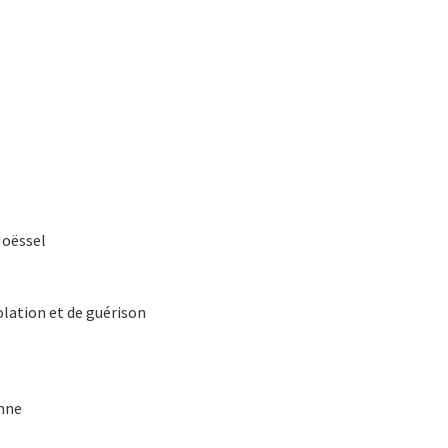
Joëssel
olation et de guérison
nne