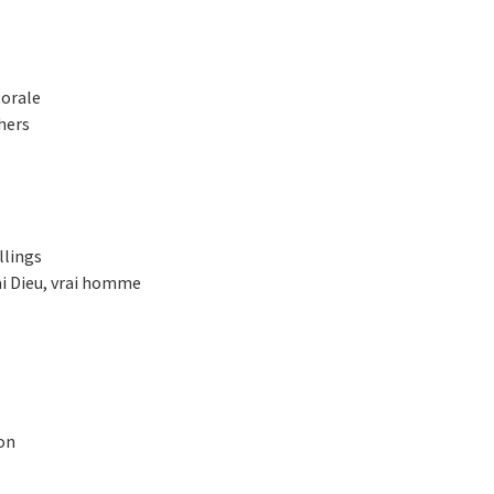
torale
hers
llings
ai Dieu, vrai homme
on