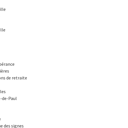
lle
e
lle
spérance
ières
ns de retraite
les
t-de-Paul
e
e des signes