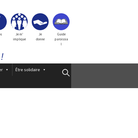
os
Je m'
Je
Guide
implique
donne
paroissia
l
!
er
Être solidaire
Rechercher :