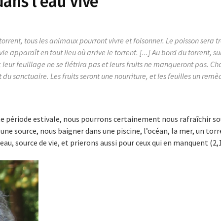
dans l'eau vive
 torrent, tous les animaux pourront vivre et foisonner. Le poisson sera 
vie apparaît en tout lieu où arrive le torrent. [...] Au bord du torrent, su
; leur feuillage ne se flétrira pas et leurs fruits ne manqueront pas. Ch
du sanctuaire. Les fruits seront une nourriture, et les feuilles un remè
ette période estivale, nous pourrons certainement nous rafraîchir so
 une source, nous baigner dans une piscine, l’océan, la mer, un to
’eau, source de vie, et prierons aussi pour ceux qui en manquent (2