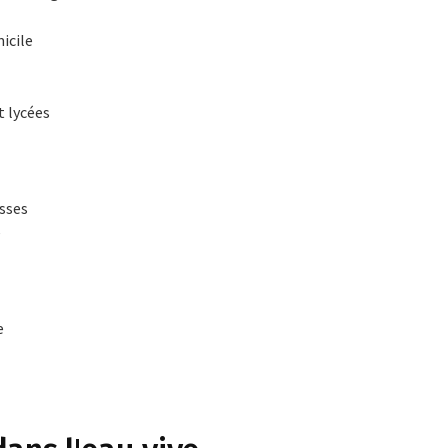
icile
t lycées
sses
e
e