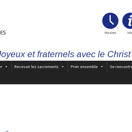
Horaires
Inf
Joyeux et fraternels avec le Christ 
er
Recevoir les sacrements
Prier ensemble
Se rencontr