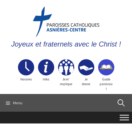
Joyeux et fraternels avec le Christ !
Horaires
Infos
Je m'
Je
Guide
implique
donne
paroissia
l
Recherch
Menu