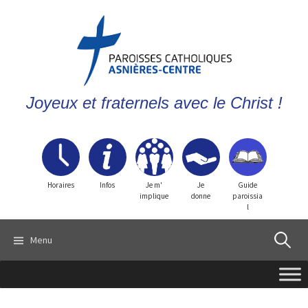
Joyeux et fraternels avec le Christ !
Horaires
Infos
Je m'
Je
Guide
implique
donne
paroissia
l
Recherch
Menu