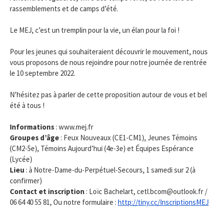
rassemblements et de camps d’été.
Le MEJ, c’est un tremplin pour la vie, un élan pour la foi !
Pour les jeunes qui souhaiteraient découvrir le mouvement, nous
vous proposons de nous rejoindre pour notre journée de rentrée
le 10 septembre 2022.
N’hésitez pas à parler de cette proposition autour de vous et bel
été à tous !
Informations
: www.mej.fr
Groupes d’âge
: Feux Nouveaux (CE1-CM1), Jeunes Témoins
(CM2-5e), Témoins Aujourd’hui (4e-3e) et Équipes Espérance
(Lycée)
Lieu
: à Notre-Dame-du-Perpétuel-Secours, 1 samedi sur 2 (à
confirmer)
Contact et inscription
: Loïc Bachelart, cetl.bcom@outlook.fr /
06 64 40 55 81, Ou notre formulaire :
http://tiny.cc/InscriptionsMEJ