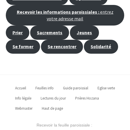
Recevoir les informations paroissiales :
entrez
votre adresse mail
Prier
Sacrements
Jeunes
Se former
Se rencontrer
Solidarité
Accueil
Feuilles info
Guide paroissial
Eglise verte
Info légale
Lectures du jour
Prières Hozana
Webmaster
Haut de page
Recevoir la feuille paroissiale :