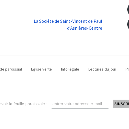
La Société de Saint-Vincent de Paul
d’Asnières-Centre
de paroissial
Eglise verte
Info légale
Lectures du jour
P
voir la feuille paroissiale :