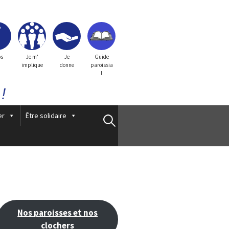
os
Je m'
Je
Guide
implique
donne
paroissia
l
!
er
Être solidaire
Rechercher :
Nos paroisses et nos
clochers