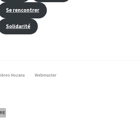
Se rencontrer
Solidarité
rières Hozana
Webmaster