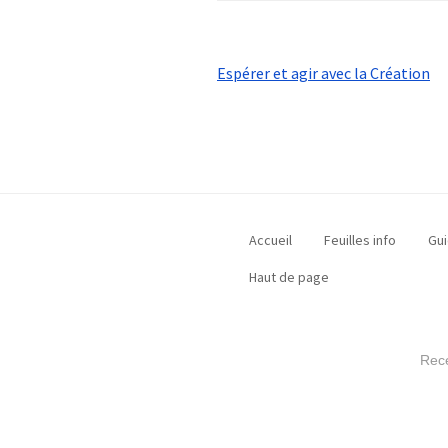
Post
Espérer et agir avec la Création
navigation
Accueil
Feuilles info
Gui
Haut de page
Rece