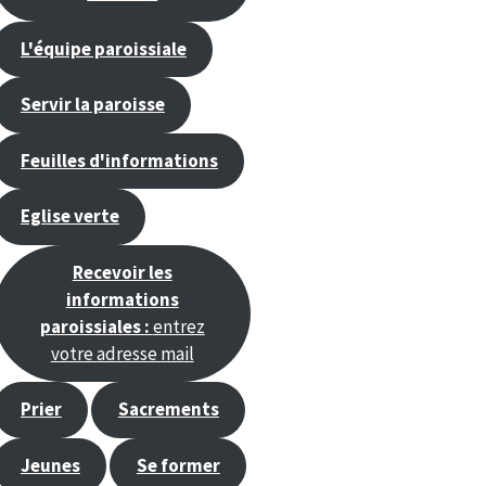
L'équipe paroissiale
Servir la paroisse
Feuilles d'informations
Eglise verte
Recevoir les
informations
paroissiales :
entrez
votre adresse mail
Prier
Sacrements
Jeunes
Se former