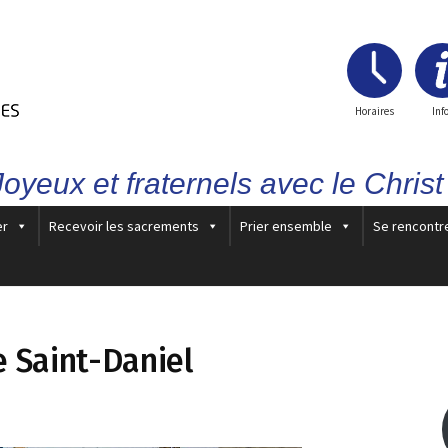
Horaires
Inf
Joyeux et fraternels avec le Christ 
er
Recevoir les sacrements
Prier ensemble
Se rencontr
de Saint-Daniel