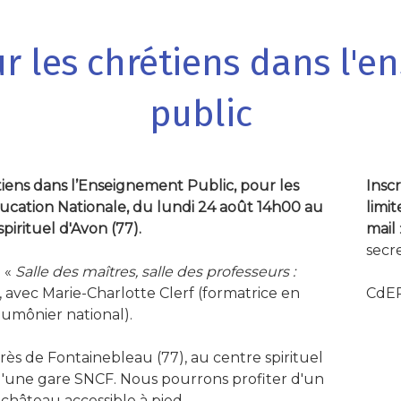
r les chrétiens dans l'
public
iens dans l’Enseignement Public, pour les
Inscr
ducation Nationale, du lundi 24 août 14h00 au
limit
pirituel d'Avon (77).
mail
secr
: «
Salle des maîtres, salle des professeurs :
-
, avec Marie-Charlotte Clerf (formatrice en
CdEP
aumônier national).
rès de Fontainebleau (77), au centre spirituel
 d'une gare SNCF. Nous pourrons profiter d'un
château accessible à pied.