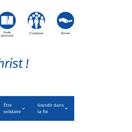
Guide
S'impliquer
Donner
paroissial
rist !
Être
Grandir dans
solidaire
la foi