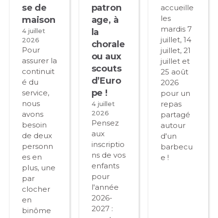
se de
patron
accueille
les
maison
age, à
mardis 7
4 juillet
la
juillet, 14
2026
chorale
Pour
juillet, 21
ou aux
assurer la
juillet et
scouts
continuit
25 août
d’Euro
é du
2026
pe !
service,
pour un
nous
repas
4 juillet
2026
avons
partagé
Pensez
besoin
autour
aux
de deux
d'un
inscriptio
personn
barbecu
ns de vos
es en
e !
enfants
plus, une
pour
par
l'année
clocher
2026-
en
2027 :
binôme