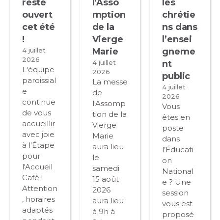
reste
l’Asso
les
ouvert
mption
chrétie
cet été
de la
ns dans
!
Vierge
l’ensei
4 juillet
Marie
gneme
2026
4 juillet
nt
L'équipe
2026
public
paroissial
La messe
4 juillet
e
de
2026
continue
l'Assomp
Vous
de vous
tion de la
êtes en
accueillir
Vierge
poste
avec joie
Marie
dans
à l'Étape
aura lieu
l’Éducati
pour
le
on
l'Accueil
samedi
National
Café !
15 août
e ? Une
Attention
2026
session
, horaires
aura lieu
vous est
adaptés
à 9h à
proposé