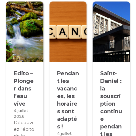
Edito –
Pendan
Saint-
Plonge
t les
Daniel :
r dans
vacanc
la
l’eau
es, les
souscri
vive
horaire
ption
4 juillet
s sont
continu
2026
adapté
e
Découvr
s !
pendan
ez l'édito
4 juillet
t les
de la