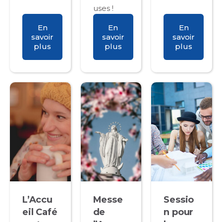
uses !
En
En
En
savoir
savoir
savoir
plus
plus
plus
L’Accu
Messe
Sessio
eil Café
de
n pour