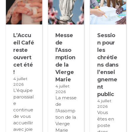
L’Accu
Messe
Sessio
eil Café
de
n pour
reste
l’Asso
les
ouvert
mption
chrétie
cet été
de la
ns dans
!
Vierge
l’ensei
4 juillet
Marie
gneme
2026
4 juillet
nt
L'équipe
2026
public
paroissial
La messe
4 juillet
e
de
2026
continue
l'Assomp
Vous
de vous
tion de la
êtes en
accueillir
Vierge
poste
avec joie
Marie
dans