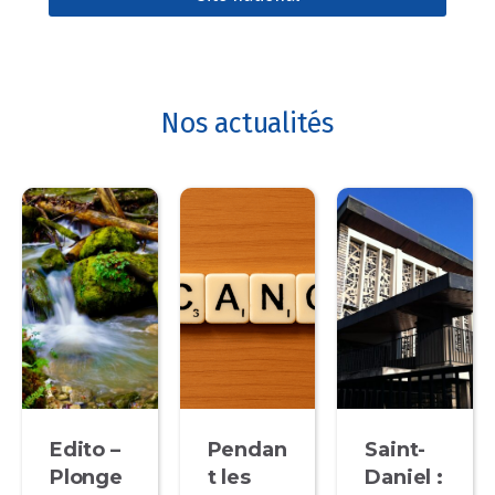
Nos actualités
Edito –
Pendan
Saint-
Plonge
t les
Daniel :