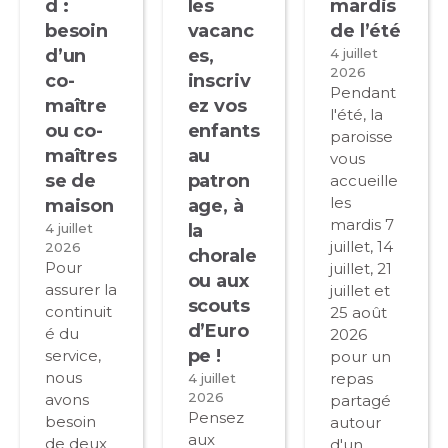
d :
les
mardis
besoin
vacanc
de l’été
d’un
es,
4 juillet
2026
co-
inscriv
Pendant
maître
ez vos
l'été, la
ou co-
enfants
paroisse
maîtres
au
vous
se de
patron
accueille
les
maison
age, à
mardis 7
4 juillet
la
juillet, 14
2026
chorale
Pour
juillet, 21
ou aux
assurer la
juillet et
scouts
continuit
25 août
d’Euro
é du
2026
pe !
service,
pour un
nous
repas
4 juillet
2026
avons
partagé
Pensez
besoin
autour
aux
de deux
d'un