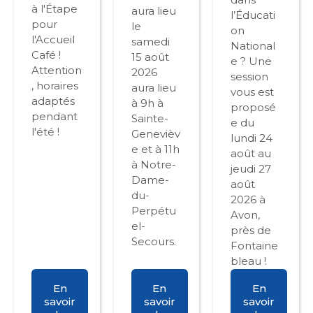
à l'Étape
aura lieu
l’Éducati
pour
le
on
l'Accueil
samedi
National
Café !
15 août
e ? Une
Attention
2026
session
, horaires
aura lieu
vous est
adaptés
à 9h à
proposé
pendant
Sainte-
e du
l'été !
Genevièv
lundi 24
e et à 11h
août au
à Notre-
jeudi 27
Dame-
août
du-
2026 à
Perpétu
Avon,
el-
près de
Secours.
Fontaine
bleau !
En
En
En
savoir
savoir
savoir